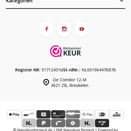
Kategorien
Register NR:
51712431
USt-IdNr.:
NL001964476B76
De Corridor 12-M
3621 ZB, Breukelen
© Napoleonbesteck.de | EME Napoleon Besteck | Powered by