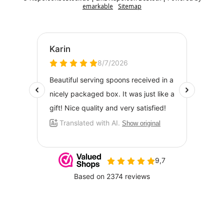
emarkable
Sitemap