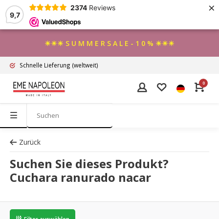
×
2374
Reviews
9,7
☀☀☀ S U M M E R S A L E - 1 0 % ☀☀☀
Schnelle Lieferung
(weltweit)
0
Zurück
Suchen Sie dieses Produkt?
Cuchara ranurado nacar