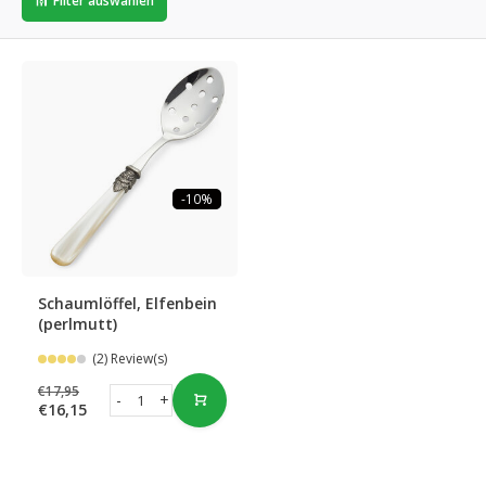
Filter auswählen
-10%
Schaumlöffel, Elfenbein
(perlmutt)
(2) Review(s)
€17,95
-
+
€16,15