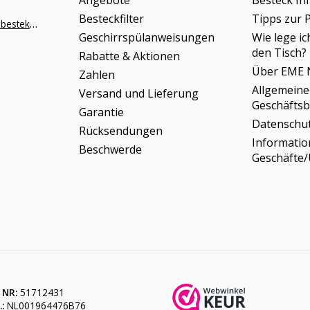
Angebote
Besteck In
Besteckfilter
Tipps zur 
info@napoleonbestek.nl
Geschirrspülanweisungen
Wie lege ic
den Tisch?
Rabatte & Aktionen
Über EME 
Zahlen
Allgemeine
Versand und Lieferung
Geschäfts
Garantie
Datenschu
Rücksendungen
Informati
Beschwerde
Geschäfte
 NR:
51712431
:
NL001964476B76