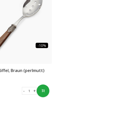
-10%
ffel, Braun (perlmutt)
-
+