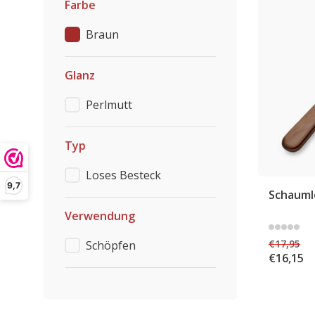
Farbe
Braun
Glanz
Perlmutt
Typ
Loses Besteck
9,7
Schaumlö
Verwendung
€17,95
Schöpfen
€16,15