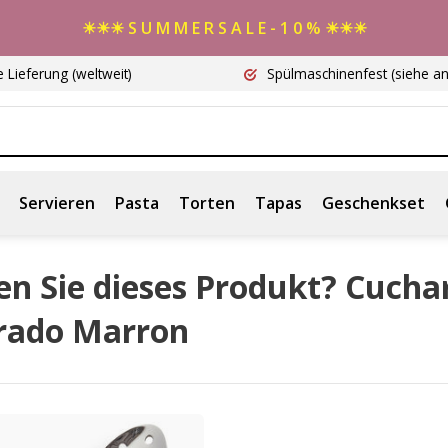
☀☀☀ S U M M E R S A L E - 1 0 % ☀☀☀
e Lieferung
(weltweit)
Spülmaschinenfest
(siehe a
Servieren
Pasta
Torten
Tapas
Geschenkset
en Sie dieses Produkt? Cucha
rado Marron