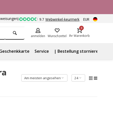
nweisungen)
9.7
Webwinkel-keurmerk
EUR
0
Ihr Warenkorb
anmelden
Wunschzettel
Geschenkkarte
Service
| Bestellung stornieren
ra