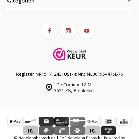
Kategorien
Register NR:
51712431
USt-IdNr.:
NL001964476B76
De Corridor 12-M
3621 ZB, Breukelen
© Napoleonbesteck.de | EME Napoleon Besteck | Powered by