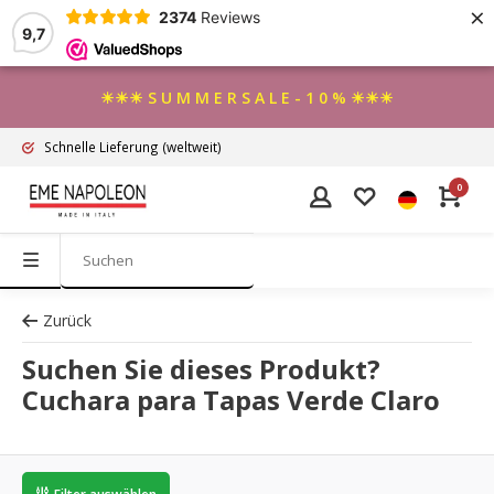
×
2374
Reviews
9,7
☀☀☀ S U M M E R S A L E - 1 0 % ☀☀☀
Schnelle Lieferung
(weltweit)
0
Zurück
Suchen Sie dieses Produkt?
Cuchara para Tapas Verde Claro