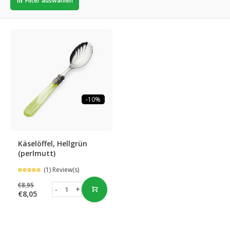
Filter auswählen
-10%
Käselöffel, Hellgrün
(perlmutt)
(1) Review(s)
€8,95
-
+
€8,05