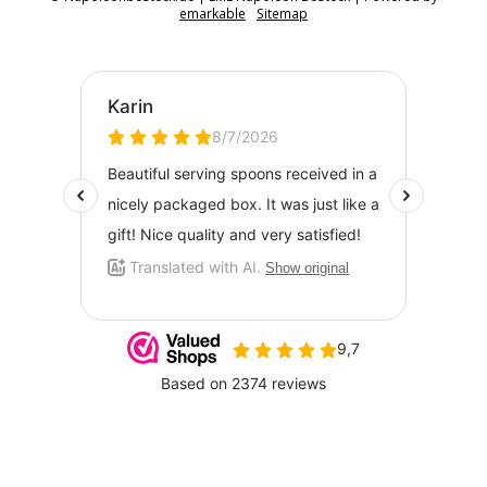
emarkable
Sitemap