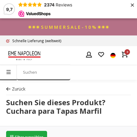
×
2374
Reviews
9,7
☀☀☀ S U M M E R S A L E - 1 0 % ☀☀☀
Schnelle Lieferung
(weltweit)
0
Zurück
Suchen Sie dieses Produkt?
Cuchara para Tapas Marfil