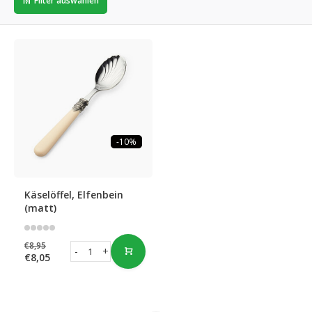
Filter auswählen
-10%
Käselöffel, Elfenbein
(matt)
€8,95
-
+
€8,05