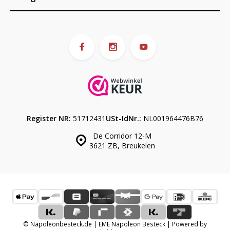
Register NR:
51712431
USt-IdNr.:
NL001964476B76
De Corridor 12-M
3621 ZB, Breukelen
© Napoleonbesteck.de | EME Napoleon Besteck | Powered by