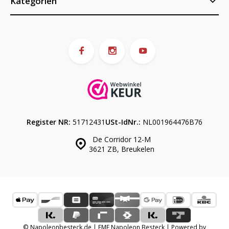
Kategorien
Register NR:
51712431
USt-IdNr.:
NL001964476B76
De Corridor 12-M
3621 ZB, Breukelen
© Napoleonbesteck.de | EME Napoleon Besteck | Powered by