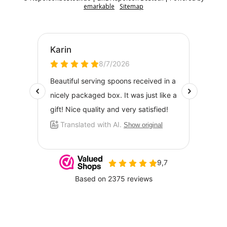
emarkable
Sitemap