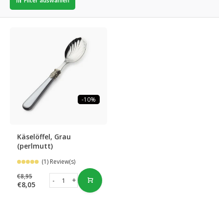
Filter auswählen
-10%
Käselöffel, Grau
(perlmutt)
(1) Review(s)
€8,95
-
+
€8,05