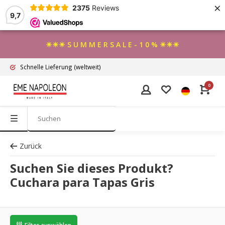
×
2375
Reviews
9,7
☀☀☀ S U M M E R S A L E - 1 0 % ☀☀☀
Schnelle Lieferung
(weltweit)
0
Zurück
Suchen Sie dieses Produkt?
Cuchara para Tapas Gris