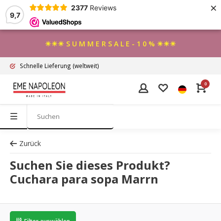
×
2377
Reviews
9,7
☀☀☀ S U M M E R S A L E - 1 0 % ☀☀☀
Schnelle Lieferung
(weltweit)
0
Zurück
Suchen Sie dieses Produkt?
Cuchara para sopa Marrn