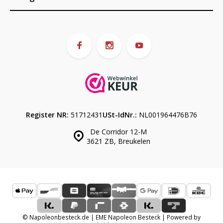
Register NR:
51712431
USt-IdNr.:
NL001964476B76
De Corridor 12-M
3621 ZB, Breukelen
© Napoleonbesteck.de | EME Napoleon Besteck | Powered by