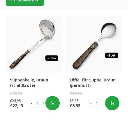
Filter auswählen
-10%
-10%
Suppenkelle, Braun
Löffel für Suppe, Braun
(schildkröte)
(perlmutt)
€24,95
€9,95
-
+
-
+
€22,45
€8,95