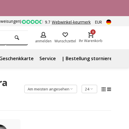
nweisungen)
9.7
Webwinkel-keurmerk
EUR
0
Ihr Warenkorb
anmelden
Wunschzettel
Geschenkkarte
Service
| Bestellung stornieren
ra