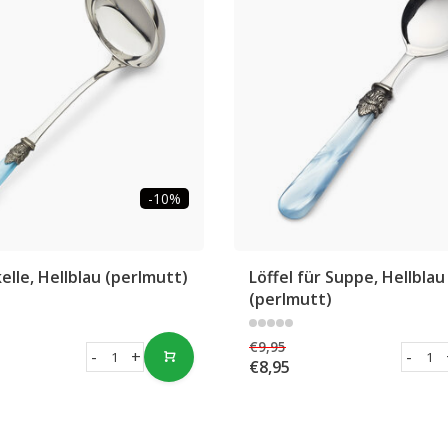
-10%
lle, Hellblau (perlmutt)
Löffel für Suppe, Hellblau
(perlmutt)
€9,95
-
+
-
€8,95