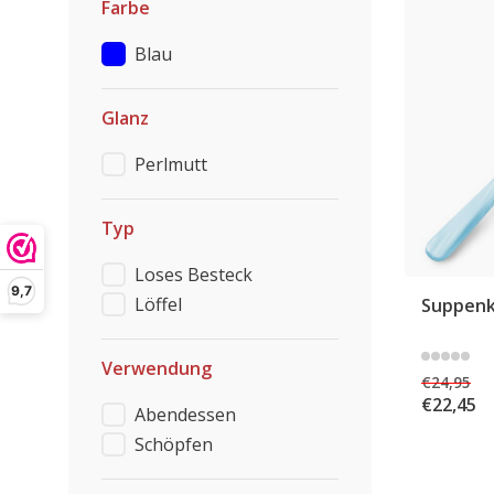
Farbe
Blau
Glanz
Perlmutt
Typ
Loses Besteck
9,7
Löffel
Suppenke
Verwendung
€24,95
€22,45
Abendessen
Schöpfen