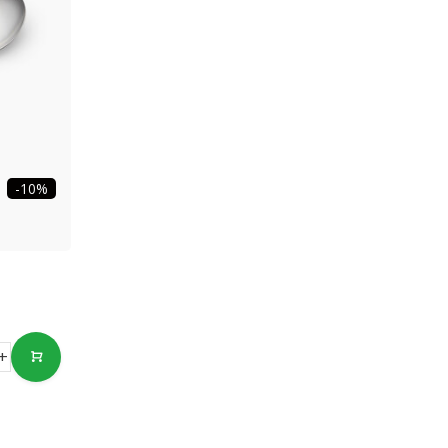
-10%
+