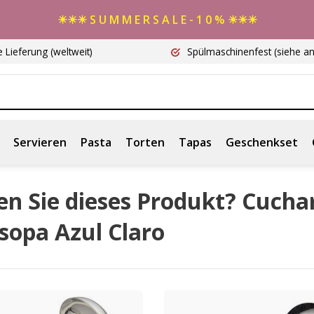
☀☀☀ S U M M E R S A L E - 1 0 % ☀☀☀
e Lieferung
(weltweit)
Spülmaschinenfest
(siehe a
Servieren
Pasta
Torten
Tapas
Geschenkset
en Sie dieses Produkt? Cucha
sopa Azul Claro