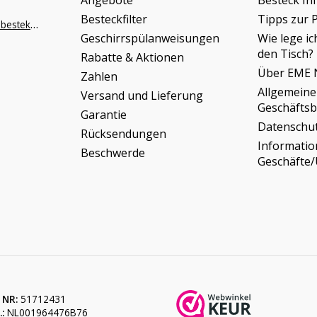
Angebote
Besteck In
Besteckfilter
Tipps zur 
info@napoleonbestek.nl
Geschirrspülanweisungen
Wie lege ic
den Tisch?
Rabatte & Aktionen
Über EME 
Zahlen
Allgemeine
Versand und Lieferung
Geschäfts
Garantie
Datenschu
Rücksendungen
Informati
Beschwerde
Geschäfte
 NR:
51712431
:
NL001964476B76