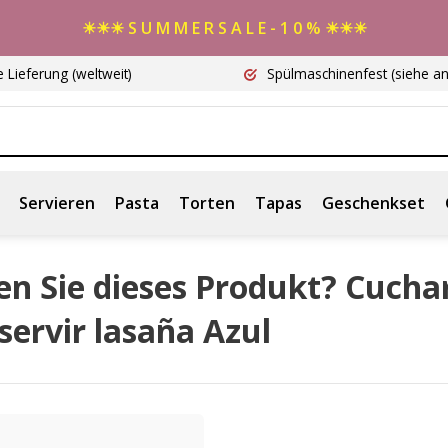
☀☀☀ S U M M E R S A L E - 1 0 % ☀☀☀
e Lieferung
(weltweit)
Spülmaschinenfest
(siehe a
Servieren
Pasta
Torten
Tapas
Geschenkset
en Sie dieses Produkt? Cucha
servir lasaña Azul