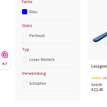
Farbe
Blau
Glanz
Perlmutt
Typ
Loses Besteck
9,7
Lasagneh
Verwendung
(3)
Schöpfen
€24,95
€22,45