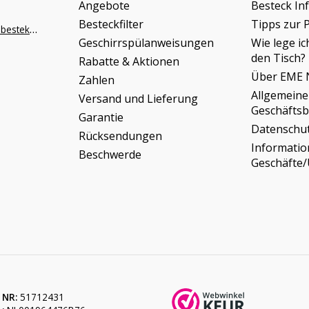
Angebote
Besteck In
Besteckfilter
Tipps zur 
info@napoleonbestek.nl
Geschirrspülanweisungen
Wie lege ic
den Tisch?
Rabatte & Aktionen
Über EME 
Zahlen
Allgemeine
Versand und Lieferung
Geschäfts
Garantie
Datenschu
Rücksendungen
Informati
Beschwerde
Geschäfte
 NR:
51712431