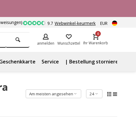
nweisungen)
9.7
Webwinkel-keurmerk
EUR
0
Ihr Warenkorb
anmelden
Wunschzettel
Geschenkkarte
Service
| Bestellung stornieren
ra