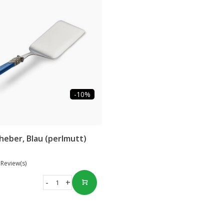
-10%
eber, Blau (perlmutt)
 Review(s)
-
+