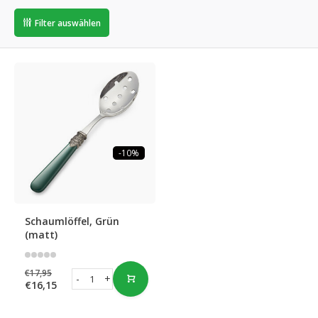
Filter auswählen
-10%
Schaumlöffel, Grün
(matt)
€17,95
-
+
€16,15