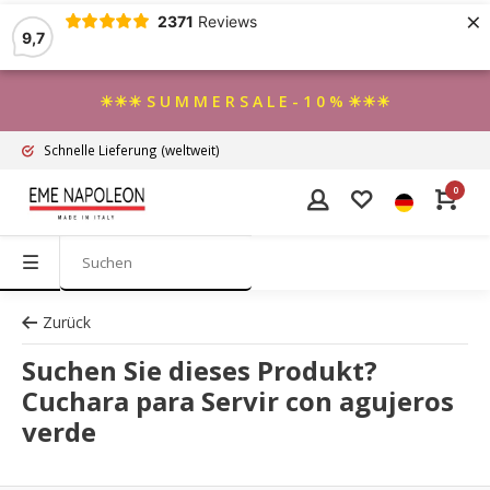
×
2371
Reviews
9,7
☀☀☀ S U M M E R S A L E - 1 0 % ☀☀☀
Schnelle Lieferung
(weltweit)
0
Zurück
Suchen Sie dieses Produkt?
Cuchara para Servir con agujeros
verde