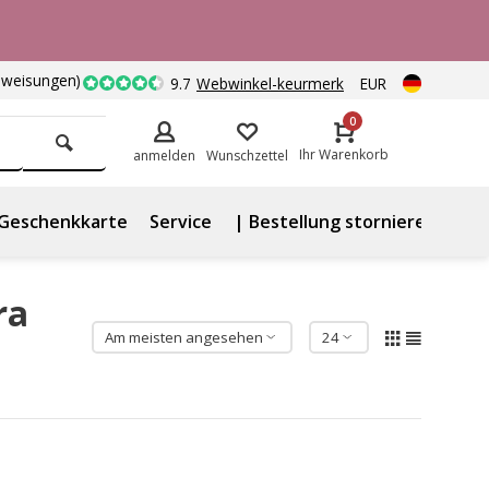
nweisungen)
9.7
Webwinkel-keurmerk
EUR
0
Ihr Warenkorb
anmelden
Wunschzettel
Geschenkkarte
Service
| Bestellung stornieren
ra