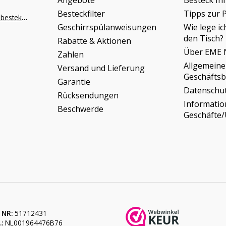
Angebote
Besteck In
Besteckfilter
Tipps zur 
info@napoleonbestek.nl
Geschirrspülanweisungen
Wie lege ic
den Tisch?
Rabatte & Aktionen
Über EME 
Zahlen
Allgemeine
Versand und Lieferung
Geschäfts
Garantie
Datenschu
Rücksendungen
Informati
Beschwerde
Geschäfte
 NR:
51712431
:
NL001964476B76