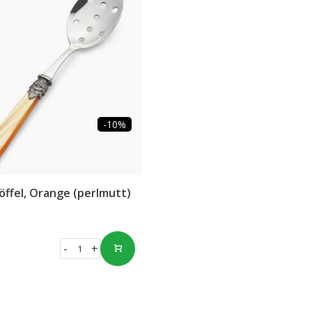
-10%
ffel, Orange (perlmutt)
-
+