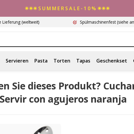
☀☀☀ S U M M E R S A L E - 1 0 % ☀☀☀
e Lieferung
(weltweit)
Spülmaschinenfest
(siehe a
Servieren
Pasta
Torten
Tapas
Geschenkset
en Sie dieses Produkt? Cucha
Servir con agujeros naranja