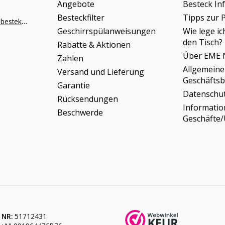
Angebote
Besteck In
Besteckfilter
Tipps zur 
info@napoleonbestek.nl
Geschirrspülanweisungen
Wie lege ic
den Tisch?
Rabatte & Aktionen
Über EME 
Zahlen
Allgemeine
Versand und Lieferung
Geschäfts
Garantie
Datenschu
Rücksendungen
Informati
Beschwerde
Geschäfte
 NR:
51712431