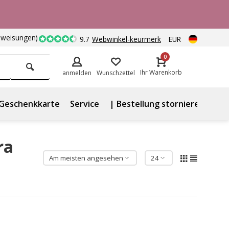
nweisungen)
9.7
Webwinkel-keurmerk
EUR
0
Ihr Warenkorb
anmelden
Wunschzettel
Geschenkkarte
Service
| Bestellung stornieren
ra