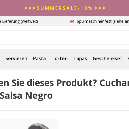
☀☀☀ S U M M E R S A L E - 1 0 % ☀☀☀
e Lieferung
(weltweit)
Spülmaschinenfest
(siehe a
Servieren
Pasta
Torten
Tapas
Geschenkset
en Sie dieses Produkt? Cucha
 Salsa Negro