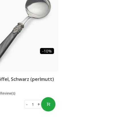
-10%
ffel, Schwarz (perlmutt)
 Review(s)
-
+