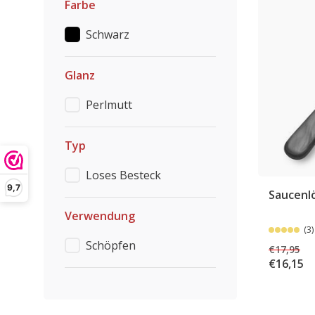
Farbe
Schwarz
Glanz
Perlmutt
Typ
Loses Besteck
9,7
Saucenlö
Verwendung
(3)
Schöpfen
€17,95
€16,15