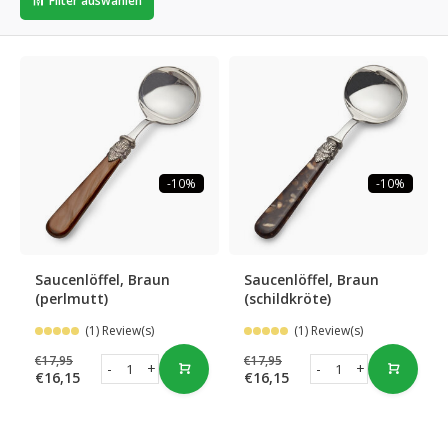
Filter auswählen
-10%
-10%
Saucenlöffel, Braun
Saucenlöffel, Braun
(perlmutt)
(schildkröte)
(1) Review(s)
(1) Review(s)
€17,95
€17,95
-
+
-
+
€16,15
€16,15