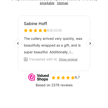
emarkable
Sitemap