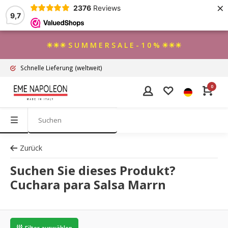
×
2376
Reviews
9,7
☀☀☀ S U M M E R S A L E - 1 0 % ☀☀☀
Schnelle Lieferung
(weltweit)
0
Zurück
Suchen Sie dieses Produkt?
Cuchara para Salsa Marrn