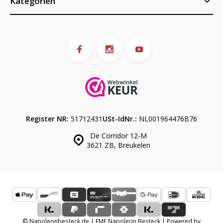
Kategorien
Register NR:
51712431
USt-IdNr.:
NL001964476B76
De Corridor 12-M
3621 ZB, Breukelen
© Napoleonbesteck.de | EME Napoleon Besteck | Powered by