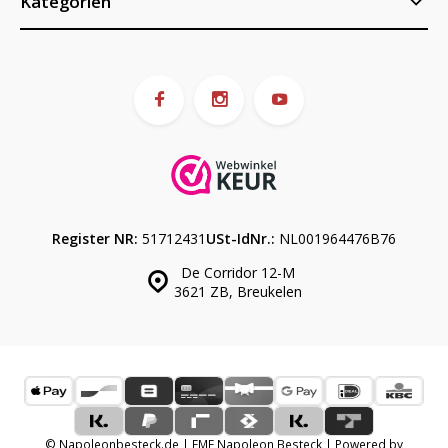
Kategorien
Register NR:
51712431
USt-IdNr.:
NL001964476B76
De Corridor 12-M
3621 ZB, Breukelen
© Napoleonbesteck.de | EME Napoleon Besteck | Powered by