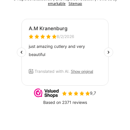
emarkable
Sitemap