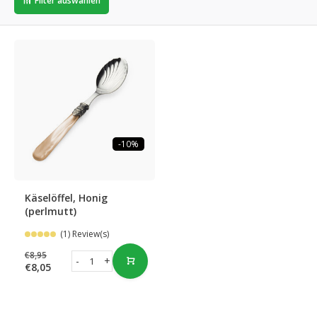
Filter auswählen
-10%
Käselöffel, Honig
(perlmutt)
(1) Review(s)
€8,95
-
+
€8,05