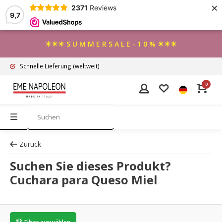
×
2371
Reviews
9,7
☀☀☀ S U M M E R S A L E - 1 0 % ☀☀☀
Schnelle Lieferung
(weltweit)
0
Zurück
Suchen Sie dieses Produkt?
Cuchara para Queso Miel