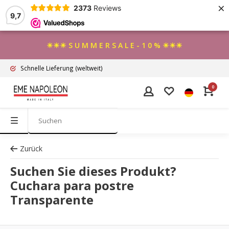
×
2373
Reviews
9,7
☀☀☀ S U M M E R S A L E - 1 0 % ☀☀☀
Schnelle Lieferung
(weltweit)
0
Zurück
Suchen Sie dieses Produkt?
Cuchara para postre
Transparente