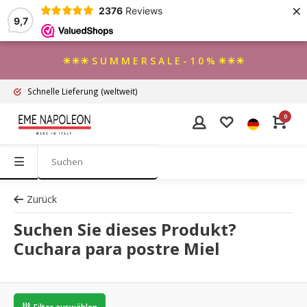
×
2376
Reviews
9,7
☀☀☀ S U M M E R S A L E - 1 0 % ☀☀☀
Schnelle Lieferung
(weltweit)
0
Zurück
Suchen Sie dieses Produkt?
Cuchara para postre Miel