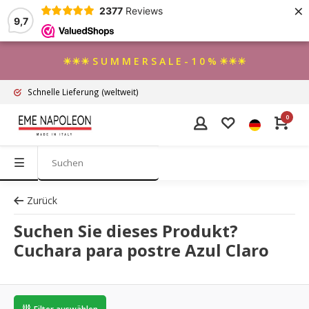
×
2377
Reviews
9,7
☀☀☀ S U M M E R S A L E - 1 0 % ☀☀☀
Schnelle Lieferung
(weltweit)
0
Zurück
Suchen Sie dieses Produkt?
Cuchara para postre Azul Claro