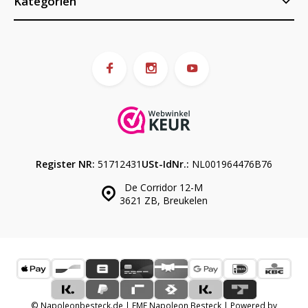
Kategorien
Register NR:
51712431
USt-IdNr.:
NL001964476B76
De Corridor 12-M
3621 ZB, Breukelen
© Napoleonbesteck.de | EME Napoleon Besteck | Powered by