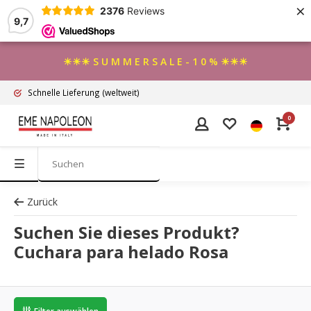
×
2376
Reviews
9,7
☀☀☀ S U M M E R S A L E - 1 0 % ☀☀☀
Schnelle Lieferung
(weltweit)
0
Zurück
Suchen Sie dieses Produkt?
Cuchara para helado Rosa