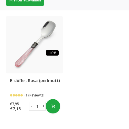
Filter auswählen
-10%
Eislöffel, Rosa (perlmutt)
(1) Review(s)
€7,95
-
+
€7,15