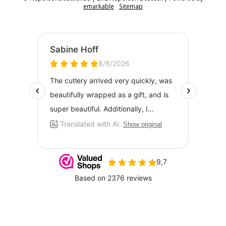
emarkable
Sitemap