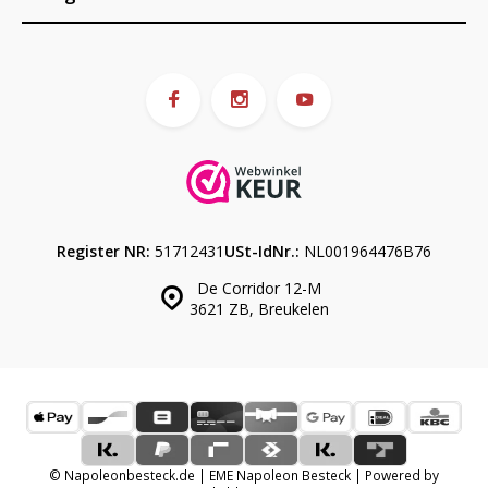
Register NR:
51712431
USt-IdNr.:
NL001964476B76
De Corridor 12-M
3621 ZB, Breukelen
© Napoleonbesteck.de | EME Napoleon Besteck | Powered by