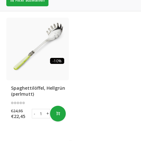
Filter auswählen
-10%
Spaghettilöffel, Hellgrün
(perlmutt)
€24,95
-
+
€22,45