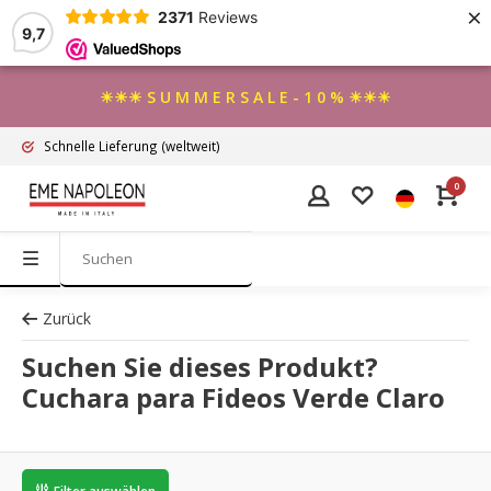
×
2371
Reviews
9,7
☀☀☀ S U M M E R S A L E - 1 0 % ☀☀☀
Schnelle Lieferung
(weltweit)
0
Zurück
Suchen Sie dieses Produkt?
Cuchara para Fideos Verde Claro