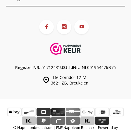
Register NR:
51712431
USt-IdNr.:
NL001964476B76
De Corridor 12-M
3621 ZB, Breukelen
© Napoleonbesteck.de | EME Napoleon Besteck | Powered by