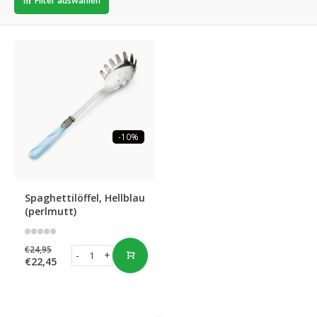
Filter auswählen
-10%
Spaghettilöffel, Hellblau
(perlmutt)
€24,95
-
+
€22,45