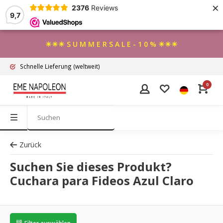
×
2376
Reviews
9,7
☀☀☀ S U M M E R S A L E - 1 0 % ☀☀☀
Schnelle Lieferung
(weltweit)
0
Zurück
Suchen Sie dieses Produkt?
Cuchara para Fideos Azul Claro