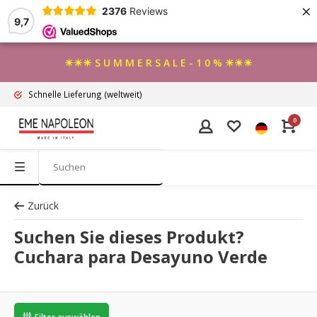
×
2376
Reviews
9,7
☀☀☀ S U M M E R S A L E - 1 0 % ☀☀☀
Schnelle Lieferung
(weltweit)
0
Zurück
Suchen Sie dieses Produkt?
Cuchara para Desayuno Verde