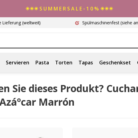
☀☀☀ S U M M E R S A L E - 1 0 % ☀☀☀
e Lieferung
(weltweit)
Spülmaschinenfest
(siehe a
Servieren
Pasta
Torten
Tapas
Geschenkset
en Sie dieses Produkt? Cucha
 Azáºcar Marrón