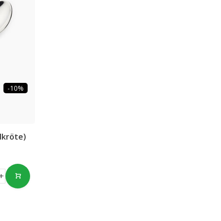
-10%
dkröte)
+