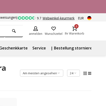
nweisungen)
9.7
Webwinkel-keurmerk
EUR
0
Ihr Warenkorb
anmelden
Wunschzettel
Geschenkkarte
Service
| Bestellung stornieren
ra