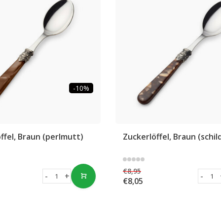
-10%
ffel, Braun (perlmutt)
Zuckerlöffel, Braun (schil
€8,95
-
+
-
€8,05