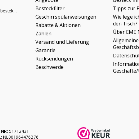
Angebote
Besteck In
Besteckfilter
Tipps zur 
info@napoleonbestek.nl
Geschirrspülanweisungen
Wie lege ic
den Tisch?
Rabatte & Aktionen
Über EME 
Zahlen
Allgemeine
Versand und Lieferung
Geschäfts
Garantie
Datenschu
Rücksendungen
Informati
Beschwerde
Geschäfte
 NR:
51712431
:
NL001964476B76