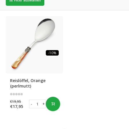
Filter auswählen
-10%
Reislöffel, Orange
(perlmutt)
€19,95
-
+
€17,95