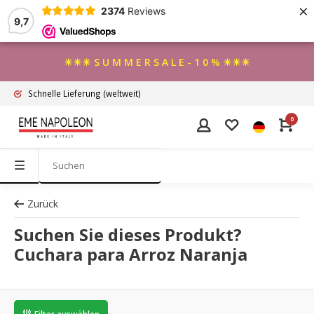
×
2374
Reviews
9,7
☀☀☀ S U M M E R S A L E - 1 0 % ☀☀☀
Schnelle Lieferung
(weltweit)
0
Zurück
Suchen Sie dieses Produkt?
Cuchara para Arroz Naranja