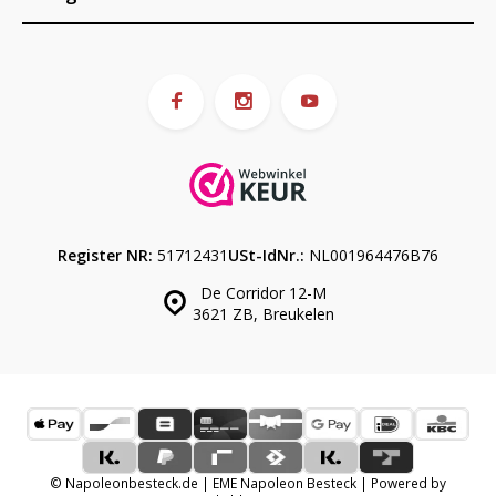
Register NR:
51712431
USt-IdNr.:
NL001964476B76
De Corridor 12-M
3621 ZB, Breukelen
© Napoleonbesteck.de | EME Napoleon Besteck | Powered by