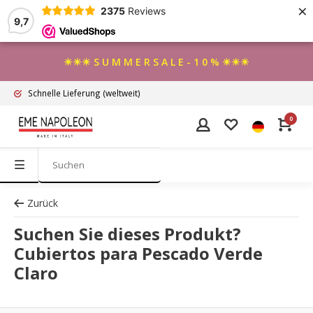
×
2375
Reviews
9,7
☀☀☀ S U M M E R S A L E - 1 0 % ☀☀☀
Schnelle Lieferung
(weltweit)
0
Zurück
Suchen Sie dieses Produkt?
Cubiertos para Pescado Verde
Claro