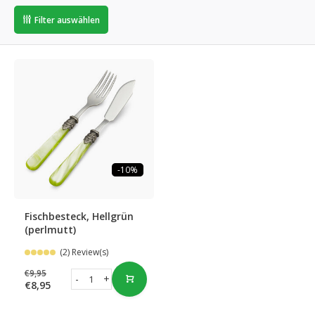
Filter auswählen
-10%
Fischbesteck, Hellgrün
(perlmutt)
(2) Review(s)
€9,95
-
+
€8,95