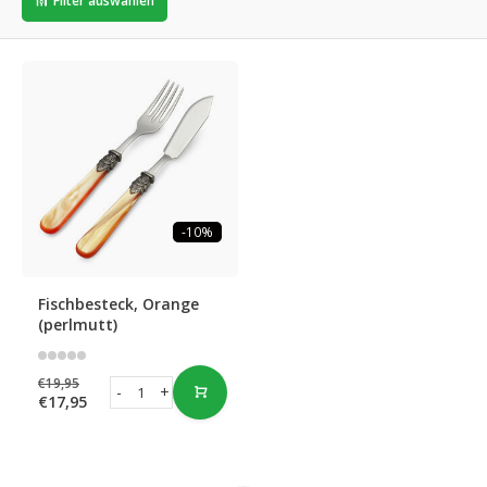
Filter auswählen
-10%
Fischbesteck, Orange
(perlmutt)
€19,95
-
+
€17,95