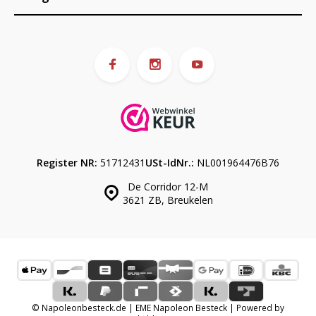
Register NR:
51712431
USt-IdNr.:
NL001964476B76
De Corridor 12-M
3621 ZB, Breukelen
© Napoleonbesteck.de | EME Napoleon Besteck | Powered by