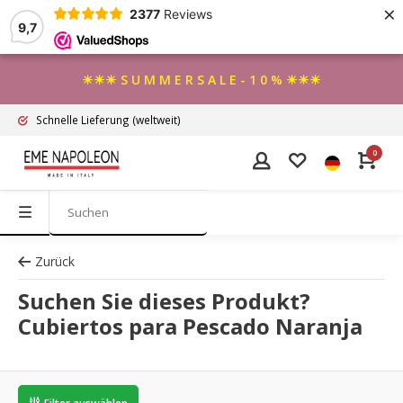
×
2377
Reviews
9,7
☀☀☀ S U M M E R S A L E - 1 0 % ☀☀☀
Schnelle Lieferung
(weltweit)
0
Zurück
Suchen Sie dieses Produkt?
Cubiertos para Pescado Naranja