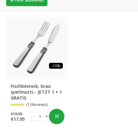
Filter auswählen
-10%
Fischbesteck, Grau
(perlmutt) - JETZT 1 + 1
GRATIS
(1) Review(s)
€19,95
-
+
€17,95