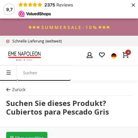
×
2375
Reviews
9,7
☀☀☀ S U M M E R S A L E - 1 0 % ☀☀☀
Schnelle Lieferung
(weltweit)
0
Zurück
Suchen Sie dieses Produkt?
Cubiertos para Pescado Gris