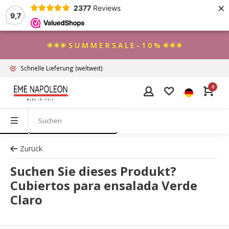
×
2377
Reviews
9,7
☀☀☀ S U M M E R S A L E - 1 0 % ☀☀☀
Schnelle Lieferung
(weltweit)
0
Zurück
Suchen Sie dieses Produkt?
Cubiertos para ensalada Verde
Claro