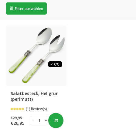
Filter auswählen
-10%
Salatbesteck, Hellgrün
(perlmutt)
(1) Review(s)
€29,95
-
+
€26,95