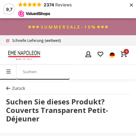
×
2374
Reviews
9,7
☀☀☀ S U M M E R S A L E - 1 0 % ☀☀☀
Schnelle Lieferung
(weltweit)
0
Zurück
Suchen Sie dieses Produkt?
Couverts Transparent Petit-
Déjeuner