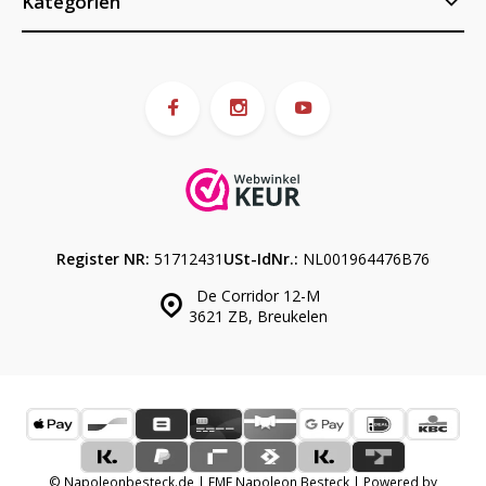
Kategorien
Register NR:
51712431
USt-IdNr.:
NL001964476B76
De Corridor 12-M
3621 ZB, Breukelen
© Napoleonbesteck.de | EME Napoleon Besteck | Powered by