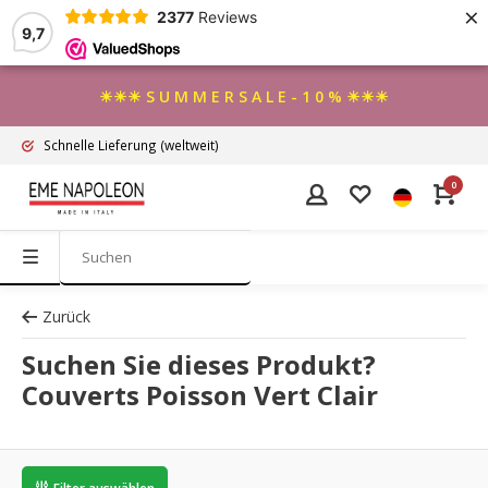
×
2377
Reviews
9,7
☀☀☀ S U M M E R S A L E - 1 0 % ☀☀☀
Schnelle Lieferung
(weltweit)
0
Zurück
Suchen Sie dieses Produkt?
Couverts Poisson Vert Clair