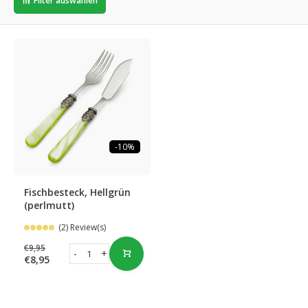
Filter auswählen
-10%
Fischbesteck, Hellgrün
(perlmutt)
(2) Review(s)
€9,95
-
+
€8,95