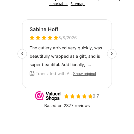
emarkable
Sitemap