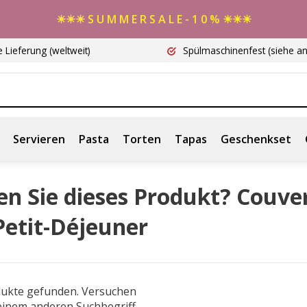
☀☀☀ S U M M E R S A L E - 1 0 % ☀☀☀
e Lieferung
(weltweit)
Spülmaschinenfest
(siehe a
Servieren
Pasta
Torten
Tapas
Geschenkset
n Sie dieses Produkt? Couve
Petit-Déjeuner
dukte gefunden. Versuchen
 einem anderen Suchbegriff