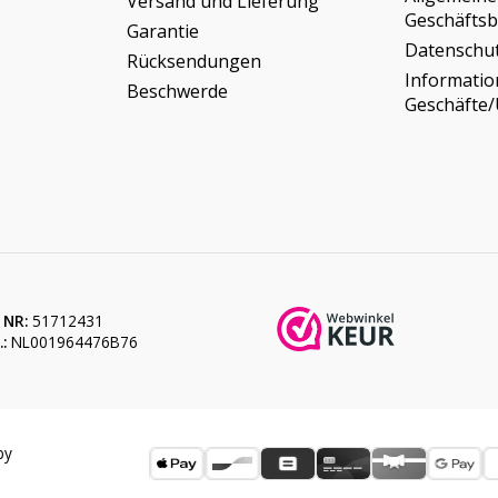
Versand und Lieferung
Geschäfts
Garantie
Datenschu
Rücksendungen
Informati
Beschwerde
Geschäfte
 NR:
51712431
:
NL001964476B76
by