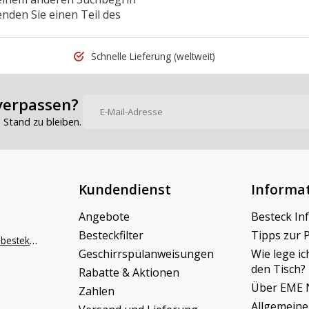
nden Sie einen Teil des
Schnelle Lieferung
(weltweit)
verpassen?
Stand zu bleiben.
Kundendienst
Informa
Angebote
Besteck In
Besteckfilter
Tipps zur 
info@napoleonbestek.nl
Geschirrspülanweisungen
Wie lege ic
den Tisch?
Rabatte & Aktionen
Über EME 
Zahlen
Allgemeine