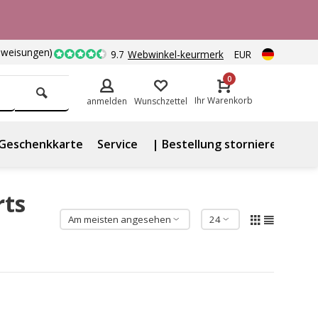
nweisungen)
9.7
Webwinkel-keurmerk
EUR
0
Ihr Warenkorb
anmelden
Wunschzettel
Geschenkkarte
Service
| Bestellung stornieren
rts