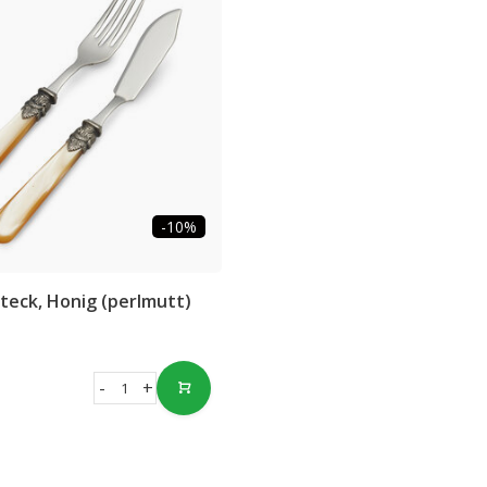
-10%
teck, Honig (perlmutt)
-
+