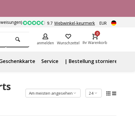
nweisungen)
9.7
Webwinkel-keurmerk
EUR
0
Ihr Warenkorb
anmelden
Wunschzettel
Geschenkkarte
Service
| Bestellung stornieren
rts