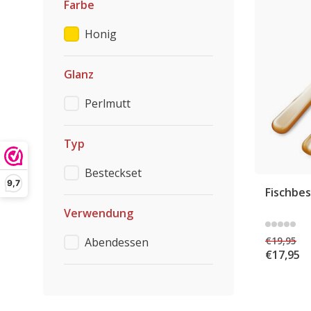
Farbe
Honig
Glanz
Perlmutt
Typ
Besteckset
9,7
Fischbes
Verwendung
€19,95
Abendessen
€17,95