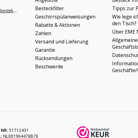
Angebote
Besteck In
Besteckfilter
Tipps zur 
info@napoleonbestek.nl
Geschirrspülanweisungen
Wie lege ic
den Tisch?
Rabatte & Aktionen
Über EME 
Zahlen
Allgemeine
Versand und Lieferung
Geschäfts
Garantie
Datenschu
Rücksendungen
Informati
Beschwerde
Geschäfte
 NR:
51712431
:
NL001964476B76