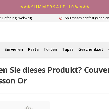
☀☀☀ S U M M E R S A L E - 1 0 % ☀☀☀
e Lieferung
(weltweit)
Spülmaschinenfest
(siehe a
Servieren
Pasta
Torten
Tapas
Geschenkset
n Sie dieses Produkt? Couve
sson Or