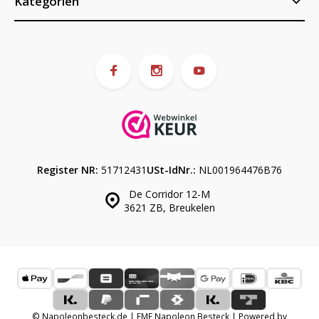
Kategorien
Register NR:
51712431
USt-IdNr.:
NL001964476B76
De Corridor 12-M
3621 ZB, Breukelen
© Napoleonbesteck.de | EME Napoleon Besteck | Powered by