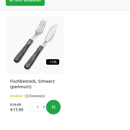
Filter auswählen
-10%
Fischbesteck, Schwarz
(perlmutt)
(3) Review(s)
€19,95
-
+
€17,95