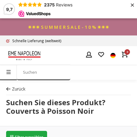
×
2375
Reviews
9,7
☀☀☀ S U M M E R S A L E - 1 0 % ☀☀☀
Schnelle Lieferung
(weltweit)
0
Zurück
Suchen Sie dieses Produkt?
Couverts à Poisson Noir