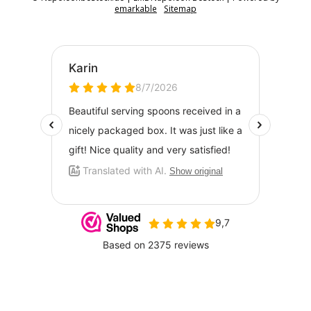
emarkable
Sitemap