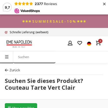
×
2377
Reviews
9,7
☀☀☀ S U M M E R S A L E - 1 0 % ☀☀☀
Schnelle Lieferung
(weltweit)
0
Zurück
Suchen Sie dieses Produkt?
Couteau Tarte Vert Clair