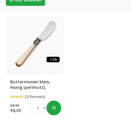
Filter auswählen
-10%
Buttermesser klein,
Honig (perlmutt),
(2) Review(s)
€8,95
-
+
€8,05