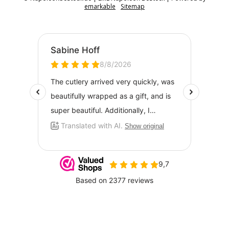
emarkable
Sitemap