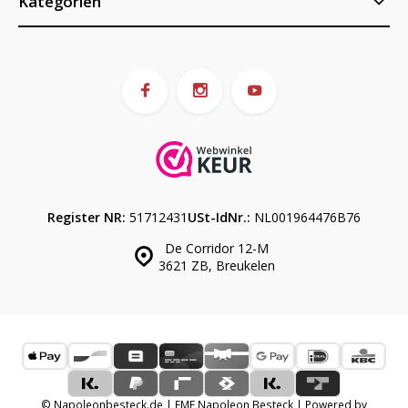
Kategorien
Register NR:
51712431
USt-IdNr.:
NL001964476B76
De Corridor 12-M
3621 ZB, Breukelen
© Napoleonbesteck.de | EME Napoleon Besteck | Powered by