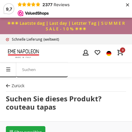
×
2377
Reviews
9,7
☀☀☀ Laatste dag | Last day | Letzter Tag | S U M M E R
S A L E - 1 0 % ☀☀☀
Schnelle Lieferung
(weltweit)
0
Zurück
Suchen Sie dieses Produkt?
couteau tapas