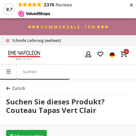
×
2376
Reviews
9,7
☀☀☀ S U M M E R S A L E - 1 0 % ☀☀☀
Schnelle Lieferung
(weltweit)
0
Zurück
Suchen Sie dieses Produkt?
Couteau Tapas Vert Clair