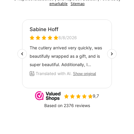
emarkable
Sitemap