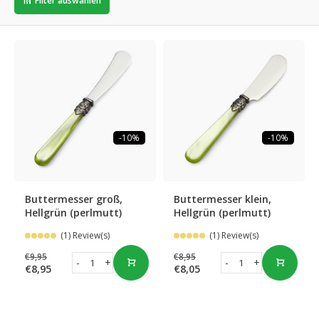
Filter auswählen
-10%
-10%
Buttermesser groß,
Buttermesser klein,
Hellgrün (perlmutt)
Hellgrün (perlmutt)
(1) Review(s)
(1) Review(s)
€9,95
€8,95
-
+
-
+
€8,95
€8,05