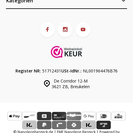
Kategorien
Register NR:
51712431
USt-IdNr.:
NL001964476B76
De Corridor 12-M
3621 ZB, Breukelen
© Napoleonbesteck.de | EME Napoleon Besteck | Powered by