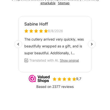
emarkable
Sitemap