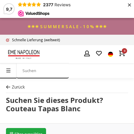
×
2377
Reviews
9,7
☀☀☀ S U M M E R S A L E - 1 0 % ☀☀☀
Schnelle Lieferung
(weltweit)
0
Zurück
Suchen Sie dieses Produkt?
Couteau Tapas Blanc