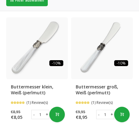
Filter auswählen
-10%
-10%
Buttermesser klein,
Buttermesser groß,
Weiß (perlmutt)
Weiß (perlmutt)
(1) Review(s)
(1) Review(s)
€8,95
€9,95
-
+
-
+
€8,05
€8,95