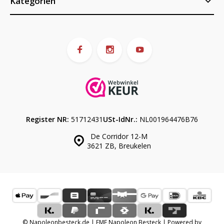
Kategorien
Register NR:
51712431
USt-IdNr.:
NL001964476B76
De Corridor 12-M
3621 ZB, Breukelen
© Napoleonbesteck.de | EME Napoleon Besteck | Powered by