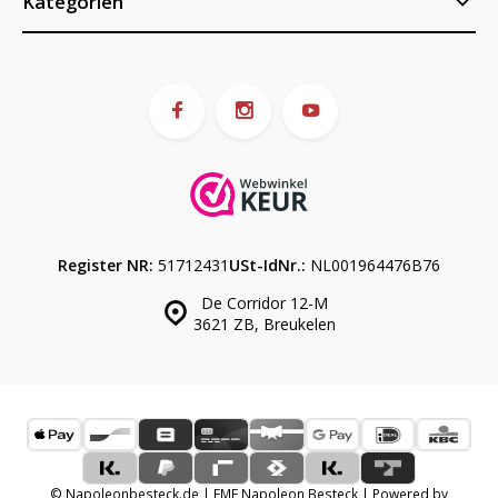
Kategorien
Register NR:
51712431
USt-IdNr.:
NL001964476B76
De Corridor 12-M
3621 ZB, Breukelen
© Napoleonbesteck.de | EME Napoleon Besteck | Powered by