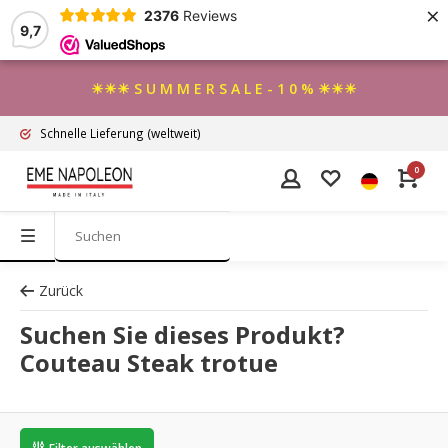
×
2376
Reviews
9,7
☀☀☀ S U M M E R S A L E - 1 0 % ☀☀☀
Schnelle Lieferung
(weltweit)
0
Zurück
Suchen Sie dieses Produkt?
Couteau Steak trotue