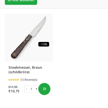
Filter auswählen
-10%
Steakmesser, Braun
(schildkröte)
(1) Review(s)
€11,95
-
+
€10,75