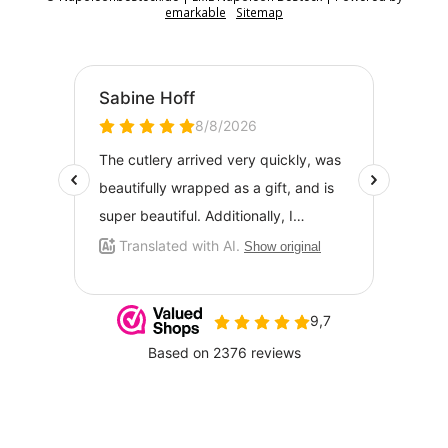
emarkable
Sitemap