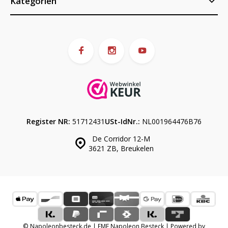
Kategorien
Register NR:
51712431
USt-IdNr.:
NL001964476B76
De Corridor 12-M
3621 ZB, Breukelen
© Napoleonbesteck.de | EME Napoleon Besteck | Powered by