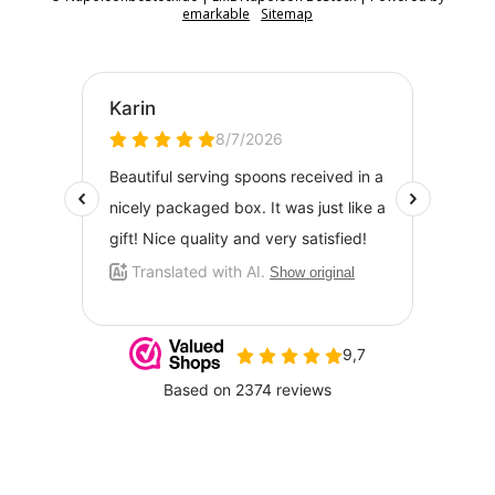
emarkable
Sitemap