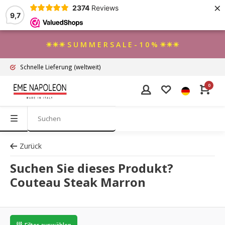
×
2374
Reviews
9,7
☀☀☀ S U M M E R S A L E - 1 0 % ☀☀☀
Schnelle Lieferung
(weltweit)
0
Zurück
Suchen Sie dieses Produkt?
Couteau Steak Marron