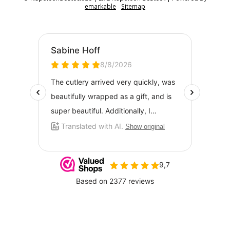
emarkable
Sitemap