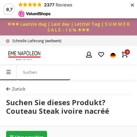
×
2377
Reviews
9,7
☀☀☀ Laatste dag | Last day | Letzter Tag | S U M M E R
S A L E - 1 0 % ☀☀☀
Schnelle Lieferung
(weltweit)
0
Zurück
Suchen Sie dieses Produkt?
Couteau Steak ivoire nacréé