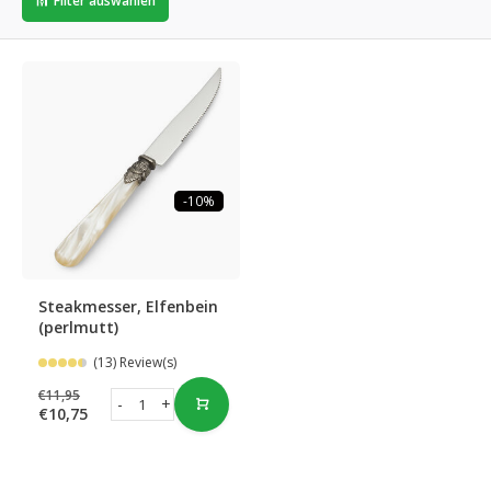
Filter auswählen
-10%
Steakmesser, Elfenbein
(perlmutt)
(13) Review(s)
€11,95
-
+
€10,75