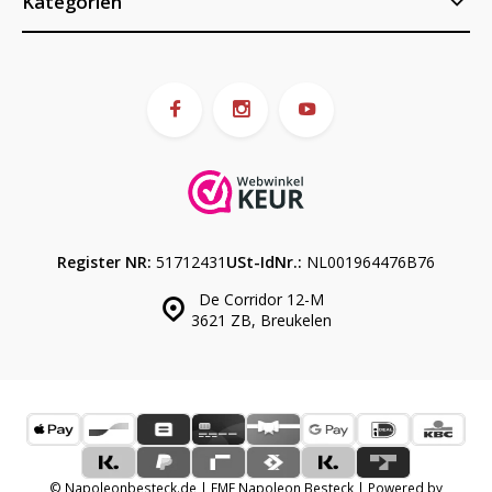
Kategorien
Register NR:
51712431
USt-IdNr.:
NL001964476B76
De Corridor 12-M
3621 ZB, Breukelen
© Napoleonbesteck.de | EME Napoleon Besteck | Powered by