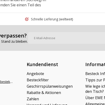
nden Sie einen Teil des
Schnelle Lieferung
(weltweit)
verpassen?
Stand zu bleiben.
Kundendienst
Informa
Angebote
Besteck In
Besteckfilter
Tipps zur 
info@napoleonbestek.nl
Geschirrspülanweisungen
Wie lege ic
den Tisch?
Rabatte & Aktionen
Über EME 
Zahlen
Allgemeine