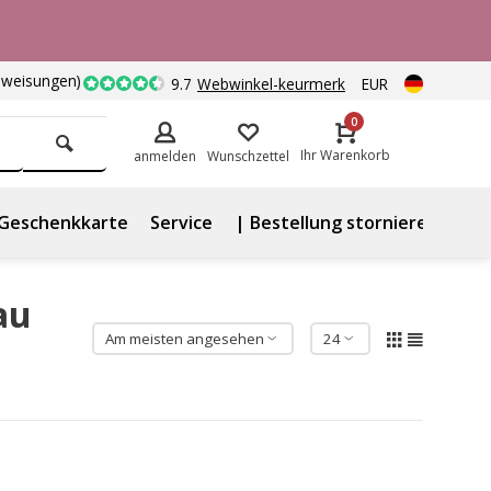
nweisungen)
9.7
Webwinkel-keurmerk
EUR
0
Ihr Warenkorb
anmelden
Wunschzettel
Geschenkkarte
Service
| Bestellung stornieren
au