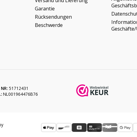
Versand und Lieferung
Geschäfts
Garantie
Datenschu
Rücksendungen
Informati
Beschwerde
Geschäfte
 NR:
51712431
:
NL001964476B76
by