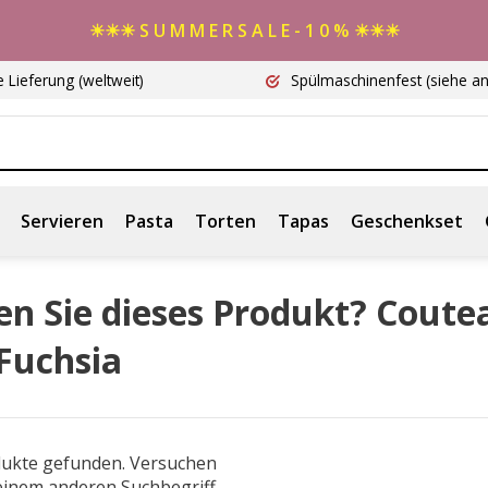
☀☀☀ S U M M E R S A L E - 1 0 % ☀☀☀
e Lieferung
(weltweit)
Spülmaschinenfest
(siehe a
Servieren
Pasta
Torten
Tapas
Geschenkset
en Sie dieses Produkt? Coute
Fuchsia
dukte gefunden. Versuchen
 einem anderen Suchbegriff