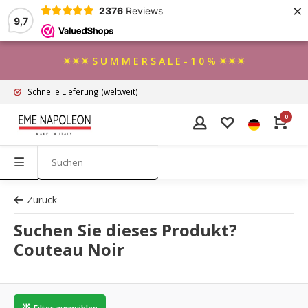
×
2376
Reviews
9,7
☀☀☀ S U M M E R S A L E - 1 0 % ☀☀☀
Schnelle Lieferung
(weltweit)
0
Zurück
Suchen Sie dieses Produkt?
Couteau Noir