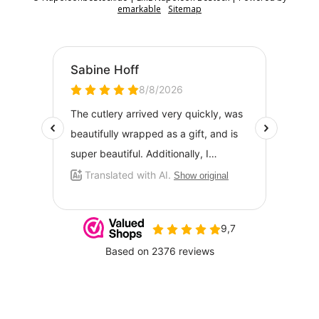
emarkable
Sitemap