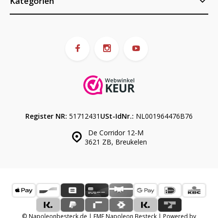
Kategorien
Register NR:
51712431
USt-IdNr.:
NL001964476B76
De Corridor 12-M
3621 ZB, Breukelen
© Napoleonbesteck.de | EME Napoleon Besteck | Powered by