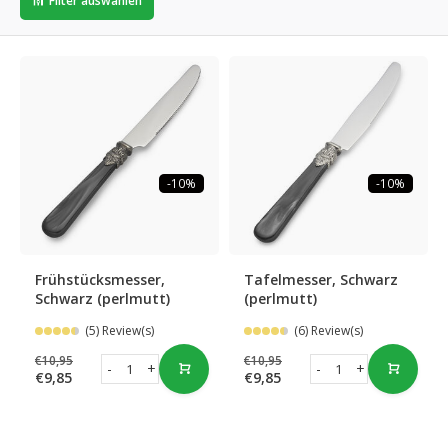
Filter auswählen
-10%
-10%
Frühstücksmesser,
Tafelmesser, Schwarz
Schwarz (perlmutt)
(perlmutt)
(5) Review(s)
(6) Review(s)
€10,95
€10,95
-
+
-
+
€9,85
€9,85