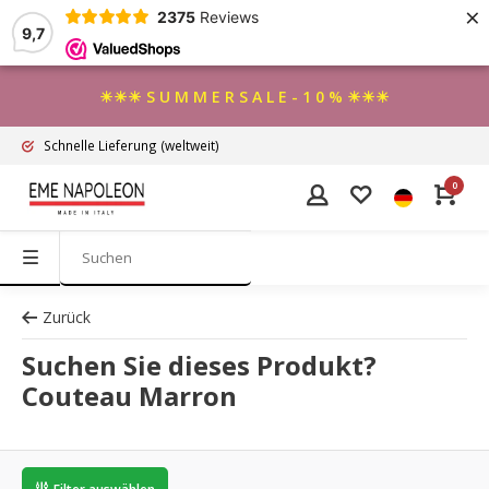
×
2375
Reviews
9,7
☀☀☀ S U M M E R S A L E - 1 0 % ☀☀☀
Schnelle Lieferung
(weltweit)
0
Zurück
Suchen Sie dieses Produkt?
Couteau Marron