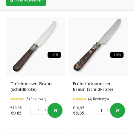
Filter auswählen
-10%
-10%
Tafelmesser, Braun
Frühstücksmesser,
(schildkröte)
Braun (schildkröte)
(5) Review(s)
(4) Review(s)
€10,95
€10,95
-
+
-
+
€9,85
€9,85