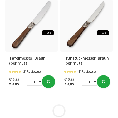
-10%
-10%
Tafelmesser, Braun
Frühstückmesser, Braun
(perlmutt)
(perlmutt)
(2) Review(s)
(1) Review(s)
€10,95
€10,95
-
+
-
+
€9,85
€9,85
1