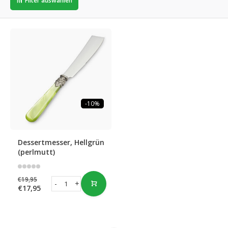
Filter auswählen
-10%
Dessertmesser, Hellgrün
(perlmutt)
€19,95
-
+
€17,95