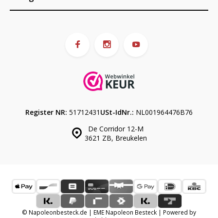
Register NR:
51712431
USt-IdNr.:
NL001964476B76
De Corridor 12-M
3621 ZB, Breukelen
© Napoleonbesteck.de | EME Napoleon Besteck | Powered by