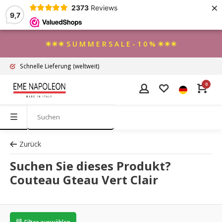
×
2373
Reviews
9,7
☀☀☀ S U M M E R S A L E - 1 0 % ☀☀☀
Schnelle Lieferung
(weltweit)
0
Zurück
Suchen Sie dieses Produkt?
Couteau Gteau Vert Clair