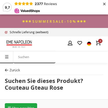
×
2377
Reviews
9,7
☀☀☀ S U M M E R S A L E - 1 0 % ☀☀☀
Schnelle Lieferung
(weltweit)
0
Zurück
Suchen Sie dieses Produkt?
Couteau Gteau Rose