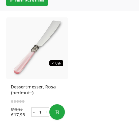
Filter auswählen
-10%
Dessertmesser, Rosa
(perlmutt)
€19,95
-
+
€17,95