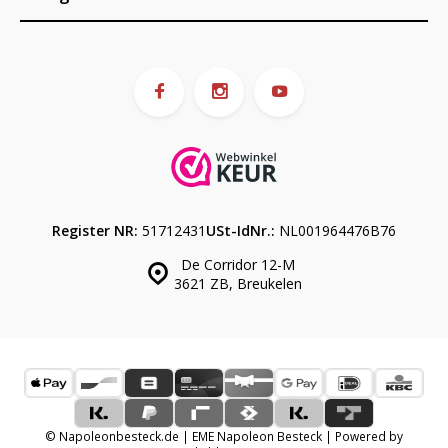
Register NR:
51712431
USt-IdNr.:
NL001964476B76
De Corridor 12-M
3621 ZB, Breukelen
© Napoleonbesteck.de | EME Napoleon Besteck | Powered by