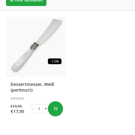
Filter auswählen
-10%
Dessertmesser, Weiß
(perlmutt)
€19,95
-
+
€17,95