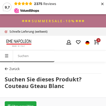
×
2375
Reviews
9,7
☀☀☀ S U M M E R S A L E - 1 0 % ☀☀☀
Schnelle Lieferung
(weltweit)
0
Zurück
Suchen Sie dieses Produkt?
Couteau Gteau Blanc