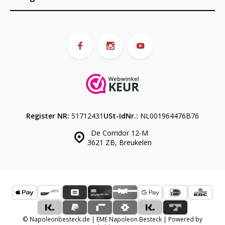
Register NR:
51712431
USt-IdNr.:
NL001964476B76
De Corridor 12-M
3621 ZB, Breukelen
© Napoleonbesteck.de | EME Napoleon Besteck | Powered by