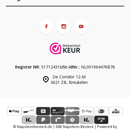
Register NR:
51712431
USt-IdNr.:
NL001964476B76
De Corridor 12-M
3621 ZB, Breukelen
© Napoleonbesteck.de | EME Napoleon Besteck | Powered by