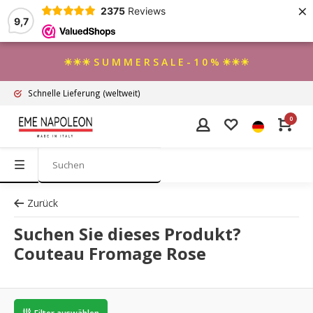
×
2375
Reviews
9,7
☀☀☀ S U M M E R S A L E - 1 0 % ☀☀☀
Schnelle Lieferung
(weltweit)
0
Zurück
Suchen Sie dieses Produkt?
Couteau Fromage Rose