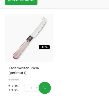
Filter auswählen
-10%
Käsemesser, Rosa
(perlmutt)
€10,95
-
+
€9,85