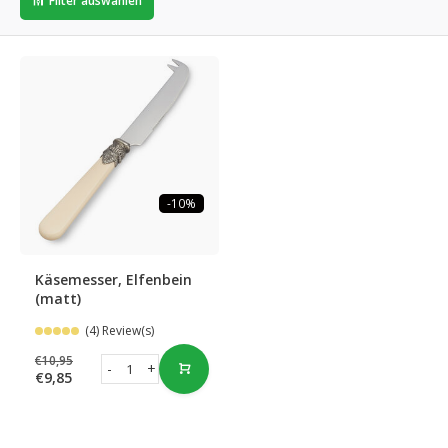
Filter auswählen
-10%
Käsemesser, Elfenbein
(matt)
(4) Review(s)
€10,95
-
+
€9,85