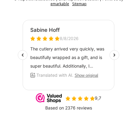
emarkable
Sitemap