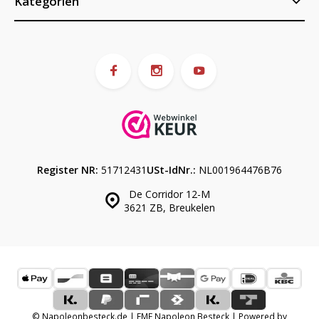
Kategorien
Register NR:
51712431
USt-IdNr.:
NL001964476B76
De Corridor 12-M
3621 ZB, Breukelen
© Napoleonbesteck.de | EME Napoleon Besteck | Powered by