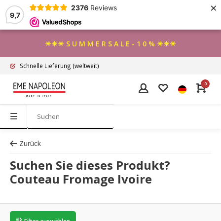
×
2376
Reviews
9,7
☀☀☀ S U M M E R S A L E - 1 0 % ☀☀☀
Schnelle Lieferung
(weltweit)
0
Zurück
Suchen Sie dieses Produkt?
Couteau Fromage Ivoire