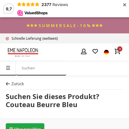
×
2377
Reviews
9,7
☀☀☀ S U M M E R S A L E - 1 0 % ☀☀☀
Schnelle Lieferung
(weltweit)
0
Zurück
Suchen Sie dieses Produkt?
Couteau Beurre Bleu