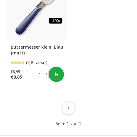
-10%
Buttermesser klein, Blau
(matt)
(1) Review(s)
€8,95
-
+
€8,05
1
Seite 1 von 1