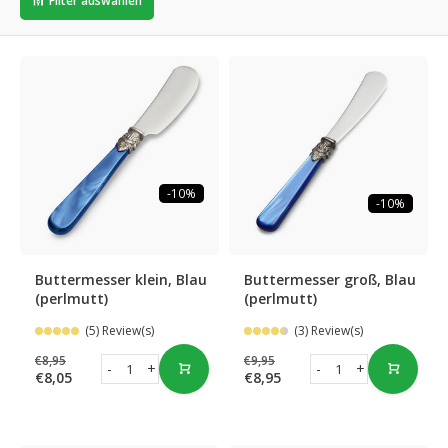
Filter auswählen
-10%
-10%
Buttermesser klein, Blau
Buttermesser groß, Blau
(perlmutt)
(perlmutt)
(5) Review(s)
(3) Review(s)
€8,95
€9,95
-
+
-
+
€8,05
€8,95