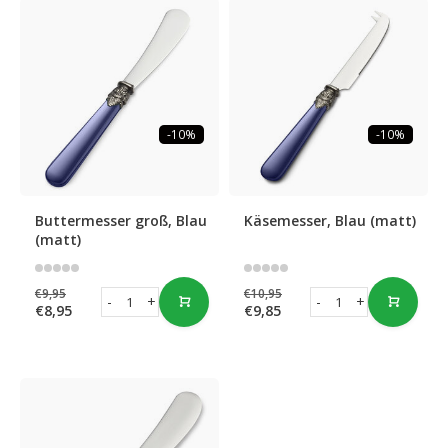
-10%
-10%
Buttermesser groß, Blau
Käsemesser, Blau (matt)
(matt)
€9,95
€10,95
-
+
-
+
€8,95
€9,85