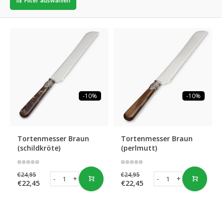
Filter auswählen
-10%
-10%
Tortenmesser Braun
Tortenmesser Braun
(schildkröte)
(perlmutt)
€24,95
€24,95
-
+
-
+
€22,45
€22,45