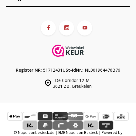
Register NR:
51712431
USt-IdNr.:
NL001964476B76
De Corridor 12-M
3621 ZB, Breukelen
© Napoleonbesteck.de | EME Napoleon Besteck | Powered by