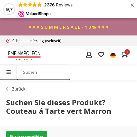
×
2376
Reviews
9,7
☀☀☀ S U M M E R S A L E - 1 0 % ☀☀☀
Schnelle Lieferung
(weltweit)
0
Zurück
Suchen Sie dieses Produkt?
Couteau á Tarte vert Marron