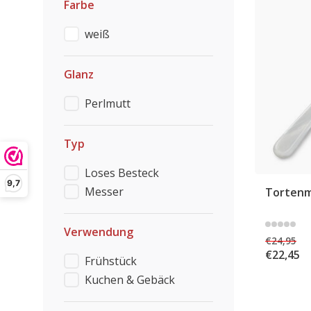
Farbe
weiß
Glanz
Perlmutt
Typ
Loses Besteck
9,7
Messer
Tortenm
Verwendung
€24,95
€22,45
Frühstück
Kuchen & Gebäck