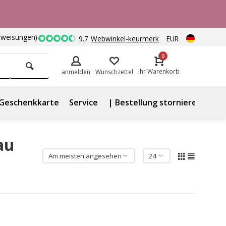
nweisungen)
9.7
Webwinkel-keurmerk
EUR
0
Ihr Warenkorb
anmelden
Wunschzettel
Geschenkkarte
Service
| Bestellung stornieren
au