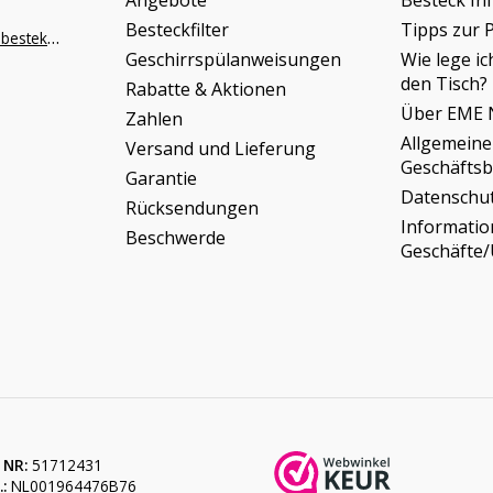
Angebote
Besteck In
Besteckfilter
Tipps zur 
info@napoleonbestek.nl
Geschirrspülanweisungen
Wie lege ic
den Tisch?
Rabatte & Aktionen
Über EME 
Zahlen
Allgemeine
Versand und Lieferung
Geschäfts
Garantie
Datenschu
Rücksendungen
Informati
Beschwerde
Geschäfte
 NR:
51712431
:
NL001964476B76