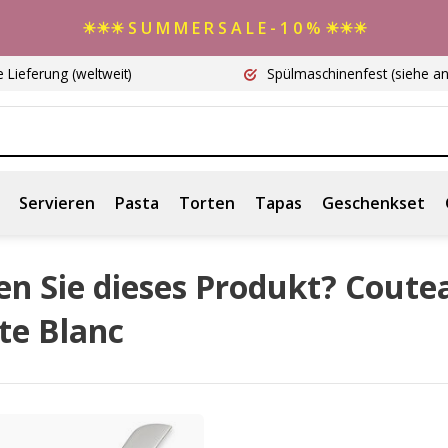
☀☀☀ S U M M E R S A L E - 1 0 % ☀☀☀
e Lieferung
(weltweit)
Spülmaschinenfest
(siehe a
Servieren
Pasta
Torten
Tapas
Geschenkset
en Sie dieses Produkt? Coute
te Blanc