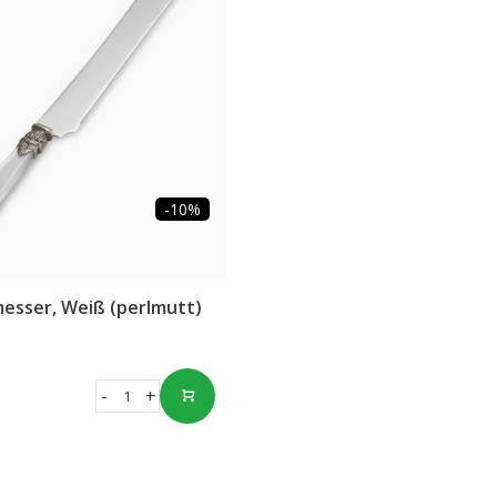
-10%
esser, Weiß (perlmutt)
-
+