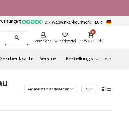
nweisungen)
9.7
Webwinkel-keurmerk
EUR
0
Ihr Warenkorb
anmelden
Wunschzettel
Geschenkkarte
Service
| Bestellung stornieren
au