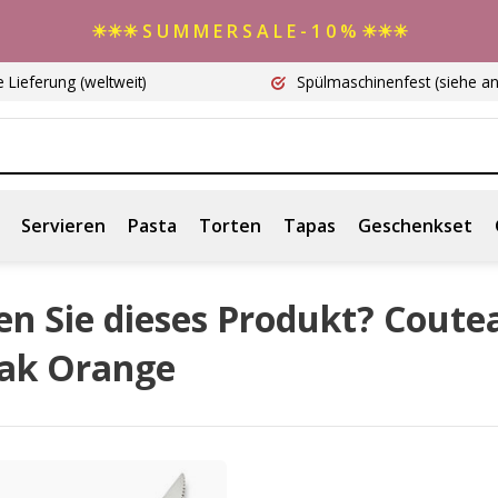
☀☀☀ S U M M E R S A L E - 1 0 % ☀☀☀
e Lieferung
(weltweit)
Spülmaschinenfest
(siehe a
Servieren
Pasta
Torten
Tapas
Geschenkset
en Sie dieses Produkt? Coute
eak Orange