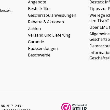
Angebote
Besteck In
Besteckfilter
Tipps zur 
info@napoleonbestek.nl
Geschirrspülanweisungen
Wie lege ic
den Tisch?
Rabatte & Aktionen
Über EME 
Zahlen
Allgemeine
Versand und Lieferung
Geschäfts
Garantie
Datenschu
Rücksendungen
Informati
Beschwerde
Geschäfte
 NR:
51712431