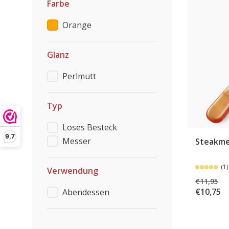
Farbe
Orange
Glanz
Perlmutt
Typ
Loses Besteck
9,7
Messer
Steakme
(1)
Verwendung
€11,95
€10,75
Abendessen