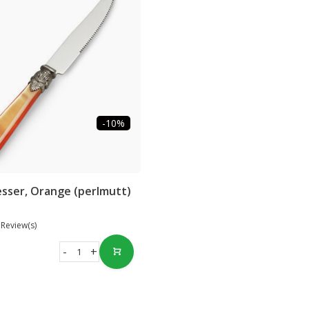
-10%
sser, Orange (perlmutt)
 Review(s)
-
+